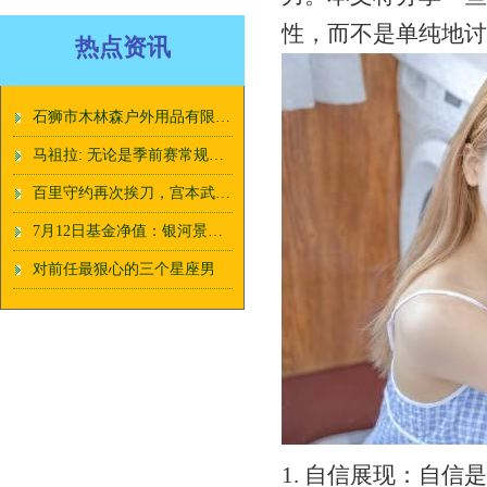
性，而不是单纯地讨
热点资讯
石狮市木林森户外用品有限公司8月9日新增投诉共2个，近一月公示投诉总量7件
马祖拉: 无论是季前赛常规赛季后赛还是总决赛 获胜的过程都一样
百里守约再次挨刀，宫本武藏＆马超也被调整，逐日之弓射程下调
7月12日基金净值：银河景行3个月定开债最新净值1.0414，涨0.04%
对前任最狠心的三个星座男
1. 自信展现：自