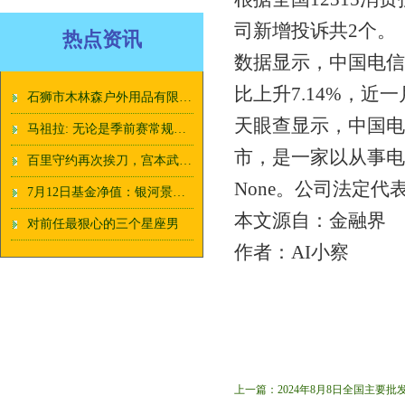
司新增投诉共2个。
热点资讯
数据显示，中国电信
比上升7.14%，近一
石狮市木林森户外用品有限公司8月9日新增投诉共2个，近一月公示投诉总量7件
天眼查显示，中国电
马祖拉: 无论是季前赛常规赛季后赛还是总决赛 获胜的过程都一样
市，是一家以从事电
百里守约再次挨刀，宫本武藏＆马超也被调整，逐日之弓射程下调
None。公司法定代
7月12日基金净值：银河景行3个月定开债最新净值1.0414，涨0.04%
本文源自：金融界
对前任最狠心的三个星座男
作者：AI小察
上一篇：
2024年8月8日全国主要