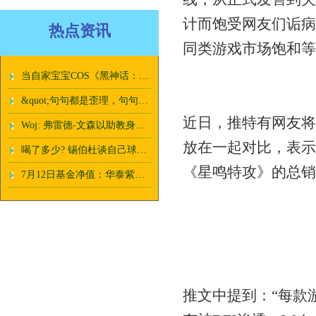
计而饱受网友们诟病
热点资讯
同类游戏市场饱和等
当自家宝宝COS《黑神话：悟空》小弥勒：简直像绝了！
&quot;句句都是歪理，句句却很精辟&quot;
近日，推特有网友将
Woj: 弗雷德-文森以助教身份加入活塞教练组 曾与蒙蒂在鹈鹕共事
放在一起对比，表示
喝了多少? 锡伯杜谈自己球员时期: 指环王&科比&乔丹的结合
《星鸣特攻》的总销
7月12日基金净值：华泰紫金智享一年定开债券发起最新净值1.0249，涨0.04%
推文中提到：“每款