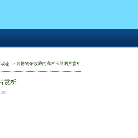
新动态
> 各博物馆收藏的高古玉器图片赏析
片赏析
207