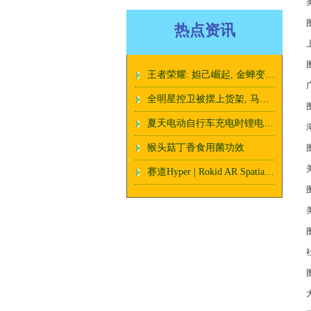
热点资讯
王者荣耀: 妲己崛起, 金蝉变异, 中路还有哪些英雄需要加强?
全明星控卫被摆上货架, 马刺有意拿下联手文班, 交易资产丰厚
夏天电动自行车充电时锂电池容易起火危及生命财产 如何防范化解？_灭火_演练_火灾
猴头菇丁香食用菌功效
赛道Hyper | Rokid AR Spatial：再攻消费级AR市场