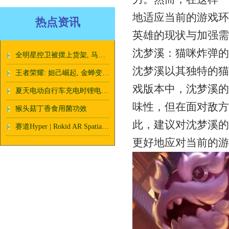
地适应当前的游戏环
热点资讯
英雄的现状与加强需
沈梦溪：猫咪炸弹的
全明星控卫被摆上货架, 马刺有意拿下联手文班, 交易资产丰厚
沈梦溪以其独特的猫
王者荣耀: 妲己崛起, 金蝉变异, 中路还有哪些英雄需要加强?
戏版本中，沈梦溪的
夏天电动自行车充电时锂电池容易起火危及生命财产 如何防范化解？_灭火_演练_火灾
味性，但在面对敌方
猴头菇丁香食用菌功效
此，建议对沈梦溪的
赛道Hyper | Rokid AR Spatial：再攻消费级AR市场
更好地应对当前的游