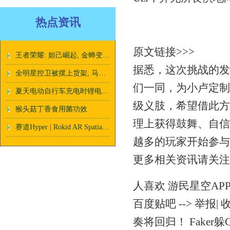
热点资讯
原文链接>>>
王者荣耀: 妲己崛起, 金蝉变异, 中路还有哪些英雄需要加强?
据悉，这次挑战的发
全明星控卫被摆上货架, 马刺有意拿下联手文班, 交易资产丰厚
们一同，为小卢定制
夏天电动自行车充电时锂电池容易起火危及生命财产 如何防范化解？_灭火_演练_火灾
级义肢，希望借此方
猴头菇丁香食用菌功效
理上获得鼓舞、自信
赛道Hyper | Rokid AR Spatial：再攻消费级AR市场
越多的玩家开始参与
更多相关资讯请关注
人喜欢 游民星空AP
百度贴吧 --> 举报
奏将回归！ Faker