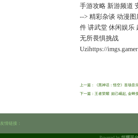
手游攻略 新游频道 
--> 精彩杂谈 动漫
件 讲武堂 休闲娱乐
无所畏惧挑战
Uzihttps://imgs.gam
上一篇：
《黑神话：悟空》首场音
下一篇：
王者荣耀: 妲己崛起, 金蝉
友情链接：
Powered by
恒耀平